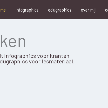
ome
infographics
edugraphics
over mij
c
iken
 infographics voor kranten,
edugraphics voor lesmateriaal.