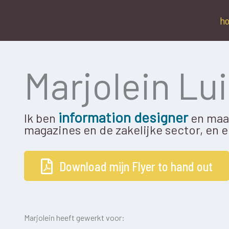
Ga
naar
h
de
inhoud
Marjolein Lu
information designer
Ik ben
en maak
magazines en de zakelijke sector, en 
Download mijn Flyer to hand out
Marjolein heeft gewerkt voor: