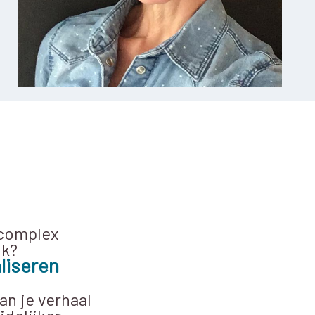
 complex
jk?
liseren
.
an je verhaal