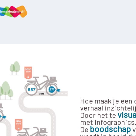
Hoe maak je een
verhaal inzichteli
visua
Door het te
met infographics
boodschap
De
v