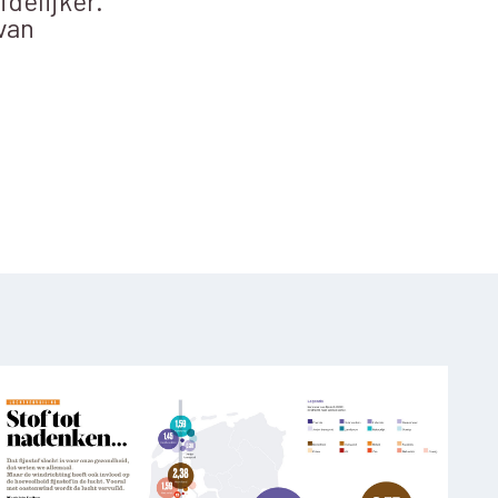
idelijker.
van