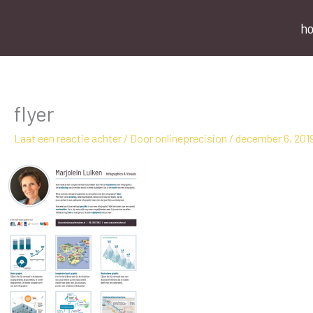
Ga
naar
h
de
inhoud
flyer
Laat een reactie achter
/ Door
onlineprecision
/
december 6, 201