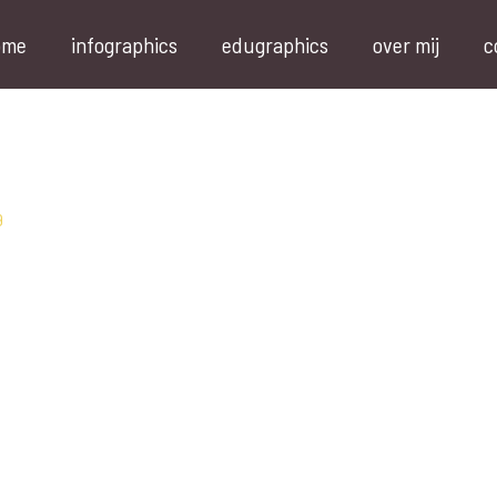
ome
infographics
edugraphics
over mij
c
9