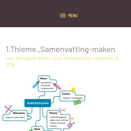
Ga
naar
MENU
de
MENU
inhoud
1.Thieme_Samenvatting-maken
Laat een reactie achter
/ Door
onlineprecision
/
november 25,
2019