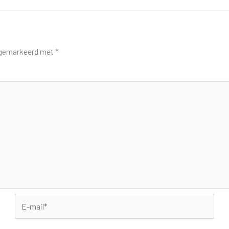
n gemarkeerd met
*
E-
mail*