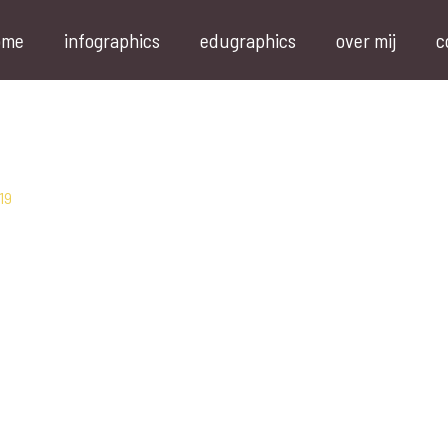
ome
infographics
edugraphics
over mij
c
19