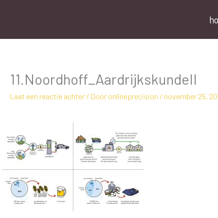
Ga
naar
h
de
inhoud
11.Noordhoff_AardrijkskundeII
Laat een reactie achter
/ Door
onlineprecision
/
november 25, 20