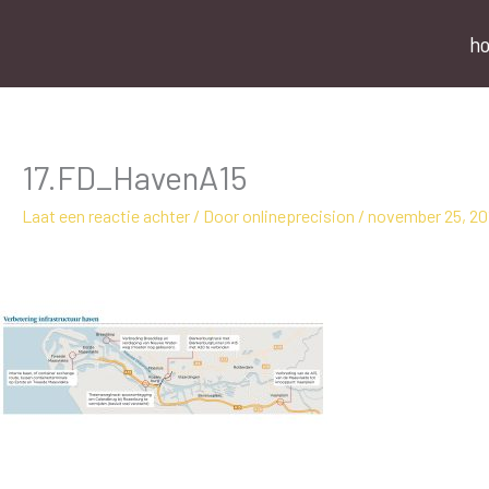
Ga
naar
h
de
inhoud
17.FD_HavenA15
Laat een reactie achter
/ Door
onlineprecision
/
november 25, 20