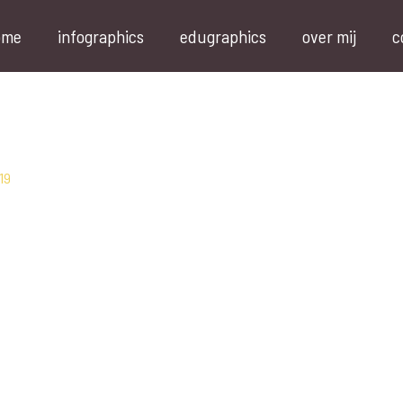
ome
infographics
edugraphics
over mij
c
19