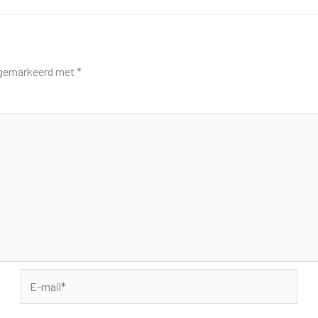
n gemarkeerd met
*
E-
mail*